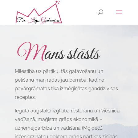
M
ans stāsts
Mīlestība uz pārtiku, tās gatavošanu un
pētīšanu man radās jau bērnībā, kad no
pavārgrāmatas tika izmēģinātas gandrīz visas
receptes.
Iegūta augstākā izglītība restorānu un viesnīcu
vadīšanā, maģistra grāds ekonomikā –
uzņēmējdarbība un vadīšana (Mg.oec.),
inženierzinātņu doktora grāds pārtikas zinībās