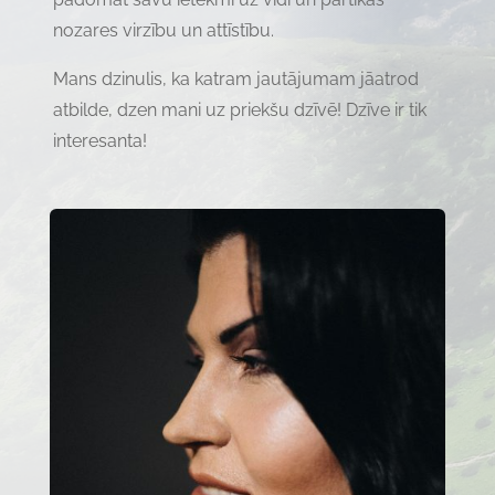
nozares virzību un attīstību.
Mans dzinulis, ka katram jautājumam jāatrod
atbilde, dzen mani uz priekšu dzīvē! Dzīve ir tik
interesanta!