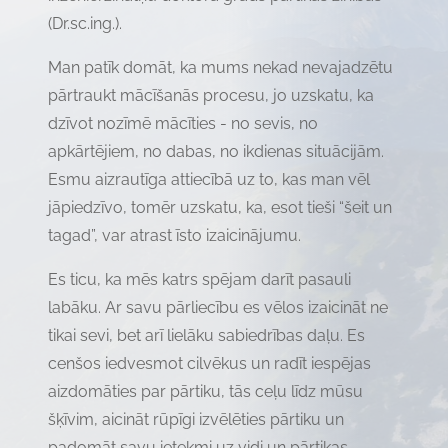
(Dr.sc.ing.).
Man patīk domāt, ka mums nekad nevajadzētu
pārtraukt mācīšanās procesu, jo uzskatu, ka
dzīvot nozīmē mācīties - no sevis, no
apkārtējiem, no dabas, no ikdienas situācijām.
Esmu aizrautīga attiecībā uz to, kas man vēl
jāpiedzīvo, tomēr uzskatu, ka, esot tieši “šeit un
tagad”, var atrast īsto izaicinājumu.
Es ticu, ka mēs katrs spējam darīt pasauli
labāku. Ar savu pārliecību es vēlos izaicināt ne
tikai sevi, bet arī lielāku sabiedrības daļu. Es
cenšos iedvesmot cilvēkus un radīt iespējas
aizdomāties par pārtiku, tās ceļu līdz mūsu
šķīvim, aicināt rūpīgi izvēlēties pārtiku un
padomāt savu ietekmi uz vidi un pārtikas